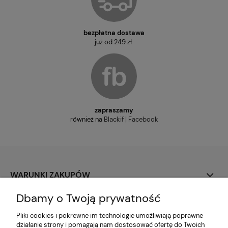
bezpłatna dostawa
już od 249 zł
zapraszamy
również na
Blackif | Facebook
WARUNKI ZAKUPÓW
Dbamy o Twoją prywatność
PŁATNOŚCI I DOSTAWA
Pliki cookies i pokrewne im technologie umożliwiają poprawne
MOJE KONTO
działanie strony i pomagają nam dostosować ofertę do Twoich