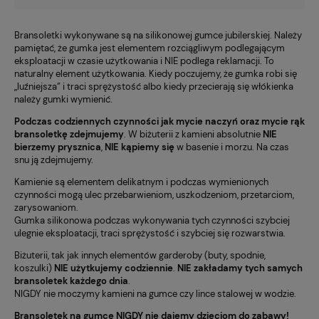
Bransoletki wykonywane są na silikonowej gumce jubilerskiej. Należy
pamiętać, że gumka jest elementem rozciągliwym podlegającym
eksploatacji w czasie użytkowania i NIE podlega reklamacji. To
naturalny element użytkowania. Kiedy poczujemy, że gumka robi się
„luźniejsza” i traci sprężystość albo kiedy przecierają się włókienka
należy gumki wymienić.
Podczas codziennych czynności jak mycie naczyń oraz mycie rąk
bransoletkę zdejmujemy
. W biżuterii z kamieni absolutnie
NIE
bierzemy prysznica
,
NIE kąpiemy się
w basenie i morzu. Na czas
snu ją zdejmujemy.
Kamienie są elementem delikatnym i podczas wymienionych
czynności mogą ulec przebarwieniom, uszkodzeniom, przetarciom,
zarysowaniom.
Gumka silikonowa podczas wykonywania tych czynności szybciej
ulegnie eksploatacji, traci sprężystość i szybciej się rozwarstwia.
Biżuterii, tak jak innych elementów garderoby (buty, spodnie,
koszulki)
NIE użytkujemy codziennie
.
NIE zakładamy tych samych
bransoletek każdego dnia
.
NIGDY nie moczymy kamieni na gumce czy lince stalowej w wodzie.
Bransoletek na gumce NIGDY nie dajemy dzieciom do zabawy!