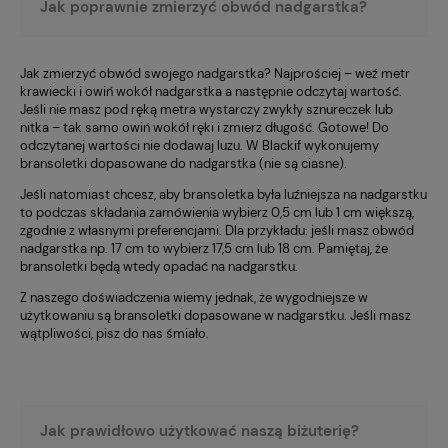
Jak poprawnie zmierzyć obwód nadgarstka?
Jak zmierzyć obwód swojego nadgarstka? Najprościej – weź metr
krawiecki i owiń wokół nadgarstka a następnie odczytaj wartość.
Jeśli nie masz pod ręką metra wystarczy zwykły sznureczek lub
nitka – tak samo owiń wokół ręki i zmierz długość. Gotowe! Do
odczytanej wartości nie dodawaj luzu. W Blackif wykonujemy
bransoletki dopasowane do nadgarstka (nie są ciasne).
Jeśli natomiast chcesz, aby bransoletka była luźniejsza na nadgarstku
to podczas składania zamówienia wybierz 0,5 cm lub 1 cm większą,
zgodnie z własnymi preferencjami. Dla przykładu: jeśli masz obwód
nadgarstka np. 17 cm to wybierz 17,5 cm lub 18 cm. Pamiętaj, że
bransoletki będą wtedy opadać na nadgarstku.
Z naszego doświadczenia wiemy jednak, że wygodniejsze w
użytkowaniu są bransoletki dopasowane w nadgarstku. Jeśli masz
wątpliwości, pisz do nas śmiało.
Jak prawidłowo użytkować naszą biżuterię?