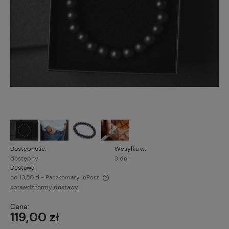
Dostępność:
Wysyłka w:
dostępny
3 dni
Dostawa:
od 13,50 zł
- Paczkomaty InPost
sprawdź formy dostawy
Cena nie zawiera ewentualnych kosztów płatności
Cena:
119,00 zł