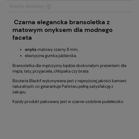
Koszty dostawy
Cena nie zawiera ewentualnych kosztów płatności
Czarna elegancka bransoletka z
matowym onyksem dla modnego
faceta
onyks
matowy czarny 8 mm,
elastyczna gumka jubilerska.
Bransoletka dla mężczyzny będzie doskonałym prezentem dla
męża, taty, przyjaciela, chłopaka czy brata.
Biżuteria Blackif wykonywana jest z najwyższej jakości kamieni
naturalnych, co gwarantuje Państwu pełną satysfakcję z
zakupu.
Każdy produkt pakowany jest w czarne ozdobne pudełeczko.