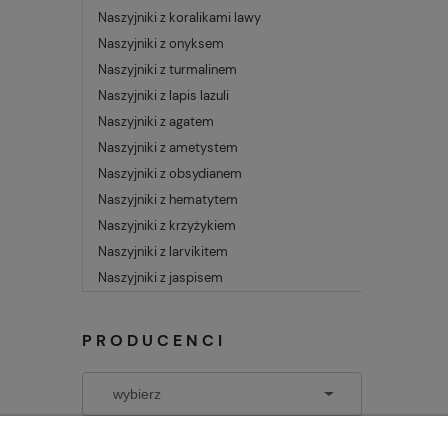
Naszyjniki z koralikami lawy
Naszyjniki z onyksem
Naszyjniki z turmalinem
Naszyjniki z lapis lazuli
Naszyjniki z agatem
Naszyjniki z ametystem
Naszyjniki z obsydianem
Naszyjniki z hematytem
Naszyjniki z krzyżykiem
Naszyjniki z larvikitem
Naszyjniki z jaspisem
PRODUCENCI