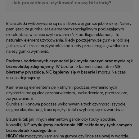
Jak prawidłowo użytkować naszą biżuterię?
Bransoletki wykonywane są na silikonowej gumce jubilerskiej. Należy
pamiętać, że gumka jest elementem rozciągliwym podlegającym
eksploatacji w czasie użytkowania i NIE podlega reklamacji. To
naturalny element użytkowania. Kiedy poczujemy, że gumka robi się
„luźniejsza” i traci sprężystość albo kiedy przecierają się włókienka
należy gumki wymienić.
Podczas codziennych czynności jak mycie naczyń oraz mycie rąk
bransoletkę zdejmujemy
. W biżuterii z kamieni absolutnie
NIE
bierzemy prysznica
,
NIE kąpiemy się
w basenie i morzu. Na czas
snu ją zdejmujemy.
Kamienie są elementem delikatnym i podczas wymienionych
czynności mogą ulec przebarwieniom, uszkodzeniom, przetarciom,
zarysowaniom.
Gumka silikonowa podczas wykonywania tych czynności szybciej
ulegnie eksploatacji, traci sprężystość i szybciej się rozwarstwia.
Biżuterii, tak jak innych elementów garderoby (buty, spodnie,
koszulki)
NIE użytkujemy codziennie
.
NIE zakładamy tych samych
bransoletek każdego dnia
.
NIGDY nie moczymy kamieni na gumce czy lince stalowej w wodzie.