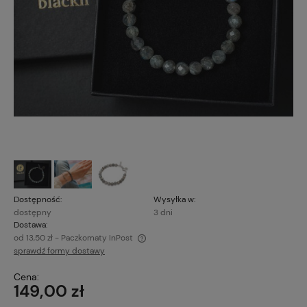
Dostępność:
Wysyłka w:
dostępny
3 dni
Dostawa:
od 13,50 zł
- Paczkomaty InPost
sprawdź formy dostawy
Cena nie zawiera ewentualnych kosztów płatności
Cena:
149,00 zł