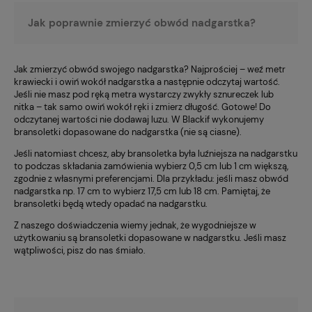
Jak poprawnie zmierzyć obwód nadgarstka?
Jak zmierzyć obwód swojego nadgarstka? Najprościej – weź metr
krawiecki i owiń wokół nadgarstka a następnie odczytaj wartość.
Jeśli nie masz pod ręką metra wystarczy zwykły sznureczek lub
nitka – tak samo owiń wokół ręki i zmierz długość. Gotowe! Do
odczytanej wartości nie dodawaj luzu. W Blackif wykonujemy
bransoletki dopasowane do nadgarstka (nie są ciasne).
Jeśli natomiast chcesz, aby bransoletka była luźniejsza na nadgarstku
to podczas składania zamówienia wybierz 0,5 cm lub 1 cm większą,
zgodnie z własnymi preferencjami. Dla przykładu: jeśli masz obwód
nadgarstka np. 17 cm to wybierz 17,5 cm lub 18 cm. Pamiętaj, że
bransoletki będą wtedy opadać na nadgarstku.
Z naszego doświadczenia wiemy jednak, że wygodniejsze w
użytkowaniu są bransoletki dopasowane w nadgarstku. Jeśli masz
wątpliwości, pisz do nas śmiało.