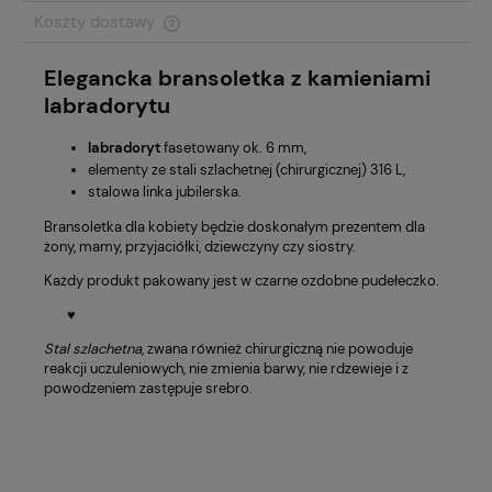
Koszty dostawy
Cena nie zawiera ewentualnych kosztów płatności
Elegancka bransoletka z kamieniami
labradorytu
labradoryt
fasetowany ok. 6 mm,
elementy ze stali szlachetnej (chirurgicznej) 316 L,
stalowa linka jubilerska.
Bransoletka dla kobiety będzie doskonałym prezentem dla
żony, mamy, przyjaciółki, dziewczyny czy siostry.
Każdy produkt pakowany jest w czarne ozdobne pudełeczko.
♥
Stal szlachetna
, zwana również chirurgiczną nie powoduje
reakcji uczuleniowych, nie zmienia barwy, nie rdzewieje i z
powodzeniem zastępuje srebro.