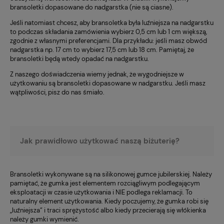
bransoletki dopasowane do nadgarstka (nie są ciasne).
Jeśli natomiast chcesz, aby bransoletka była luźniejsza na nadgarstku
to podczas składania zamówienia wybierz 0,5 cm lub 1 cm większą,
zgodnie z własnymi preferencjami. Dla przykładu: jeśli masz obwód
nadgarstka np. 17 cm to wybierz 17,5 cm lub 18 cm. Pamiętaj, że
bransoletki będą wtedy opadać na nadgarstku.
Z naszego doświadczenia wiemy jednak, że wygodniejsze w
użytkowaniu są bransoletki dopasowane w nadgarstku. Jeśli masz
wątpliwości, pisz do nas śmiało.
Jak prawidłowo użytkować naszą biżuterię?
Bransoletki wykonywane są na silikonowej gumce jubilerskiej. Należy
pamiętać, że gumka jest elementem rozciągliwym podlegającym
eksploatacji w czasie użytkowania i NIE podlega reklamacji. To
naturalny element użytkowania. Kiedy poczujemy, że gumka robi się
„luźniejsza” i traci sprężystość albo kiedy przecierają się włókienka
należy gumki wymienić.