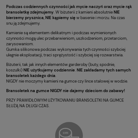
Podczas codziennych czynności jak mycie naczyń oraz mycie rąk
bransoletkę zdejmujemy
. W biżuterii z kamieni absolutnie
NIE
bierzemy prysznica
,
NIE kąpiemy się
w basenie i morzu. Na czas
snu ją zdejmujemy.
Kamienie są elementem delikatnym i podczas wymienionych
czynności mogą ulec przebarwieniom, uszkodzeniom, przetarciom,
zarysowaniom.
Gumka silikonowa podczas wykonywania tych czynności szybciej
ulegnie eksploatacji, traci sprężystość i szybciej się rozwarstwia.
Biżuterii, tak jak innych elementów garderoby (buty, spodnie,
koszulki)
NIE użytkujemy codziennie
.
NIE zakładamy tych samych
bransoletek każdego dnia
.
NIGDY nie moczymy kamieni na gumce czy lince stalowej w wodzie.
Bransoletek na gumce NIGDY nie dajemy dzieciom do zabawy!
PRZY PRAWIDŁOWYM UŻYTKOWANIU BRANSOLETKI NA GUMCE
SŁUŻĄ NA DŁUGI CZAS.