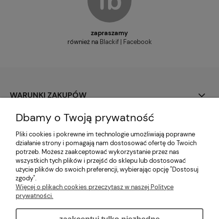
zapraszamy
również na
Blackif | Facebook
WARUNKI ZAKUPÓW
Dbamy o Twoją prywatność
PŁATNOŚCI I DOSTAWA
Pliki cookies i pokrewne im technologie umożliwiają poprawne
MOJE KONTO
działanie strony i pomagają nam dostosować ofertę do Twoich
potrzeb. Możesz zaakceptować wykorzystanie przez nas
wszystkich tych plików i przejść do sklepu lub dostosować
O NAS
użycie plików do swoich preferencji, wybierając opcję "Dostosuj
zgody".
Więcej o plikach cookies przeczytasz w naszej Polityce
INFORMACJE DODATKOWE
prywatności.