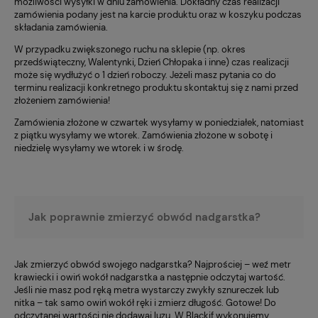
możliwości wysyłki w dniu zamówienia. Dokładny czas realizacji
zamówienia podany jest na karcie produktu oraz w koszyku podczas
składania zamówienia.
W przypadku zwiększonego ruchu na sklepie (np. okres
przedświąteczny, Walentynki, Dzień Chłopaka i inne) czas realizacji
może się wydłużyć o 1 dzień roboczy. Jeżeli masz pytania co do
terminu realizacji konkretnego produktu skontaktuj się z nami przed
złożeniem zamówienia!
Zamówienia złożone w czwartek wysyłamy w poniedziałek, natomiast
z piątku wysyłamy we wtorek. Zamówienia złożone w sobotę i
niedzielę wysyłamy we wtorek i w środę.
Jak poprawnie zmierzyć obwód nadgarstka?
Jak zmierzyć obwód swojego nadgarstka? Najprościej – weź metr
krawiecki i owiń wokół nadgarstka a następnie odczytaj wartość.
Jeśli nie masz pod ręką metra wystarczy zwykły sznureczek lub
nitka – tak samo owiń wokół ręki i zmierz długość. Gotowe! Do
odczytanej wartości nie dodawaj luzu. W Blackif wykonujemy