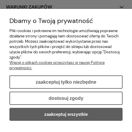
WARUNKI ZAKUPÓW
Dbamy o Twoją prywatność
PŁATNOŚCI I DOSTAWA
Pliki cookies i pokrewne im technologie umożliwiają poprawne
MOJE KONTO
działanie strony i pomagają nam dostosować ofertę do Twoich
potrzeb. Możesz zaakceptować wykorzystanie przez nas
wszystkich tych plików i przejść do sklepu lub dostosować
O NAS
użycie plików do swoich preferencji, wybierając opcję "Dostosuj
zgody".
Więcej o plikach cookies przeczytasz w naszej Polityce
INFORMACJE DODATKOWE
prywatności.
zaakceptuj tylko niezbędne
pokaż pełną wersję strony
dostosuj zgody
Sklep internetowy Shoper.pl
zaakceptuj wszystkie