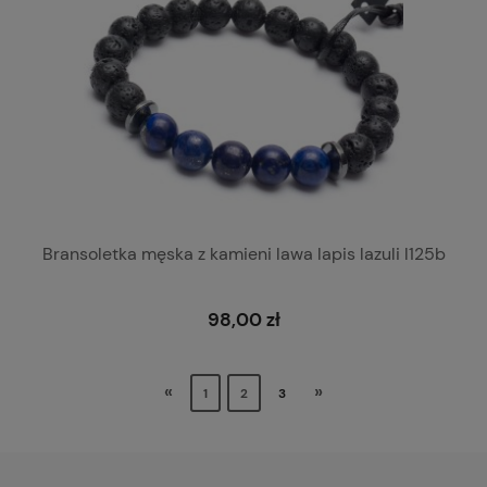
Bransoletka męska z kamieni lawa lapis lazuli l125b
98,00 zł
«
»
1
2
3