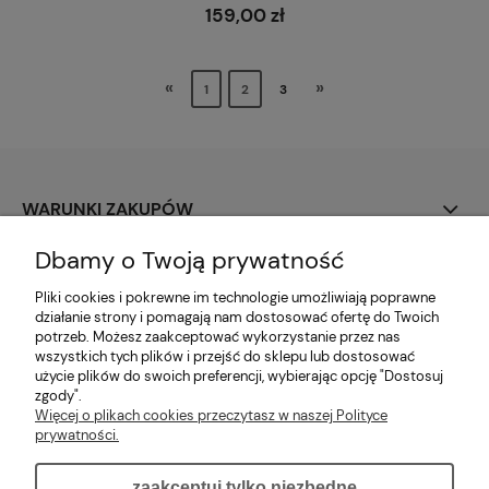
159,00 zł
«
»
1
2
3
WARUNKI ZAKUPÓW
Dbamy o Twoją prywatność
PŁATNOŚCI I DOSTAWA
Pliki cookies i pokrewne im technologie umożliwiają poprawne
MOJE KONTO
działanie strony i pomagają nam dostosować ofertę do Twoich
potrzeb. Możesz zaakceptować wykorzystanie przez nas
wszystkich tych plików i przejść do sklepu lub dostosować
O NAS
użycie plików do swoich preferencji, wybierając opcję "Dostosuj
zgody".
Więcej o plikach cookies przeczytasz w naszej Polityce
INFORMACJE DODATKOWE
prywatności.
zaakceptuj tylko niezbędne