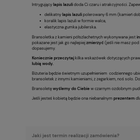
Intrygujący
lapis lazuli
doda Ci czaru i atrakcyjności. Zape
delikatny
lapis lazuli
polerowany 6 mm (kamień dob
koralik lapis lazuli w formie walca,
elastyczna gumka jubilerska.
Bransoletka z kamieni półszlachetnych wykonywana jest
i
pokazane jest jak go najlepiej
zmierzyć
(jeśli nie masz pod
dopasujemy.
Koniecznie przeczytaj
kilka wskazówek dotyczących prawidł
lubią wody.
Biżuteria będzie świetnym uzupełnieniem codziennego ub
bransoletek z innymi kamieniami, z zegarkiem, noś solo. Do
Bransoletę
wyślemy do Ciebie
w czarnym ozdobnym pude
Jeśli jesteś kobietą będzie ona niebanalnym
prezentem
dl
Jaki jest termin realizacji zamówienia?