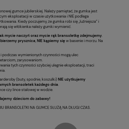
nowej gumce jubilerskiej. Należy pamiętać, że gumka jest
ym eksploatacji w czasie użytkowania i NIE podlega
tkowania. Kiedy poczujemy, że gumka robi się „luźniejsza” i
erają się włókienka należy gumki wymienić.
ak mycie naczyń oraz mycie rąk bransoletkę zdejmujemy
.
 bierzemy prysznica
,
NIE kąpiemy się
w basenie i morzu. Na
 i podczas wymienionych czynności mogą ulec
zetarciom, zarysowaniom.
ia tych czynności szybciej ulegnie eksploatacji, traci
wia.
garderoby (buty, spodnie, koszulki)
NIE użytkujemy
amych bransoletek każdego dnia
.
e czy lince stalowej w wodzie.
dajemy dzieciom do zabawy!
 BRANSOLETKI NA GUMCE SŁUŻĄ NA DŁUGI CZAS.