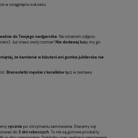
oże w osiągnięciu sukcesu.
dealnie do Twojego nadgarstka
. Na ostatnim zdjęciu
mierz). Już znasz swój rozmiar!
Nie dodawaj luzu
, my go
miętaj, że kamienie w biżuterii ani gumka jubilerska nie
ość.
Bransoletki męskie z koralików
łącz w zestawy
jemy
ręcznie
po otrzymaniu zamówienia. Staramy się
lizować do
3 dni roboczych
. To nie są gotowe produkty,
łki w dniu zamówienia. Dokładny czas realizacji zamówienia