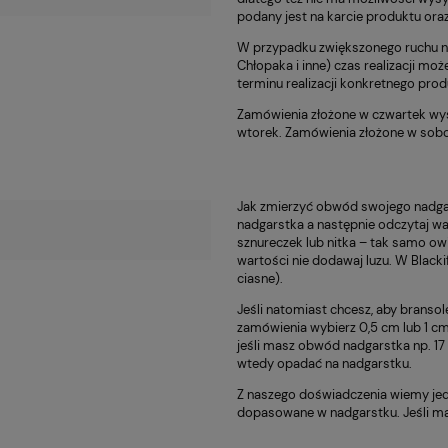
podany jest na karcie produktu or
W przypadku zwiększonego ruchu na 
Chłopaka i inne) czas realizacji moż
terminu realizacji konkretnego pro
Zamówienia złożone w czwartek wys
wtorek. Zamówienia złożone w sobot
Jak zmierzyć obwód swojego nadgar
nadgarstka a następnie odczytaj wa
sznureczek lub nitka – tak samo ow
wartości nie dodawaj luzu. W Black
ciasne).
Jeśli natomiast chcesz, aby bransol
zamówienia wybierz 0,5 cm lub 1 cm
jeśli masz obwód nadgarstka np. 17 
wtedy opadać na nadgarstku.
Z naszego doświadczenia wiemy jed
dopasowane w nadgarstku. Jeśli mas