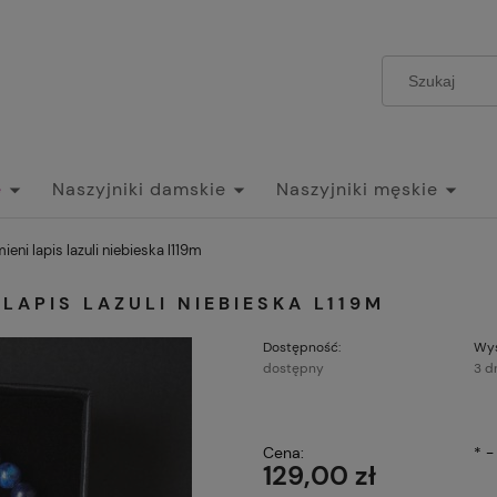
e
Naszyjniki damskie
Naszyjniki męskie
eni lapis lazuli niebieska l119m
LAPIS LAZULI NIEBIESKA L119M
Dostępność:
Wys
dostępny
3 d
Cena nie zawi
Cena:
*
-
płatności
129,00 zł