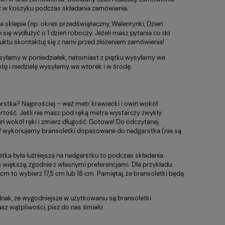
az w koszyku podczas składania zamówienia.
sklepie (np. okres przedświąteczny, Walentynki, Dzień
e się wydłużyć o 1 dzień roboczy. Jeżeli masz pytania co do
duktu skontaktuj się z nami przed złożeniem zamówienia!
yłamy w poniedziałek, natomiast z piątku wysyłamy we
ę i niedzielę wysyłamy we wtorek i w środę.
stka? Najprościej – weź metr krawiecki i owiń wokół
rtość. Jeśli nie masz pod ręką metra wystarczy zwykły
iń wokół ręki i zmierz długość. Gotowe! Do odczytanej
if wykonujemy bransoletki dopasowane do nadgarstka (nie są
etka była luźniejsza na nadgarstku to podczas składania
 większą, zgodnie z własnymi preferencjami. Dla przykładu:
cm to wybierz 17,5 cm lub 18 cm. Pamiętaj, że bransoletki będą
nak, że wygodniejsze w użytkowaniu są bransoletki
z wątpliwości, pisz do nas śmiało.