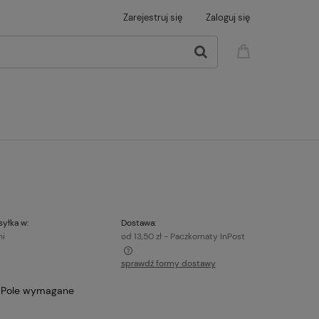
Zarejestruj się
Zaloguj się
yłka w:
Dostawa:
ni
od 13,50 zł
- Paczkomaty InPost
sprawdź formy dostawy
era ewentualnych kosztów
 Pole wymagane