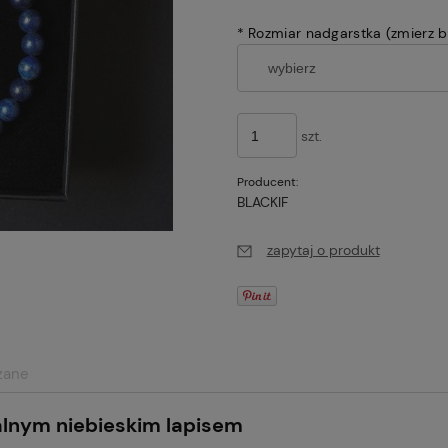
*
Rozmiar nadgarstka (zmierz be
szt.
Producent:
BLACKIF
zapytaj o produkt
zane
alnym niebieskim lapisem
alnych kosztów