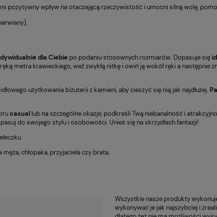
wni pozytywny wpływ na otaczającą rzeczywistość i umocni silną wolę, pom
arwiany),
ndywidualnie dla Ciebie
po podaniu stosownych rozmiarów. Dopasuje się
i
 ręką metra krawieckiego, weź zwykłą nitkę i owiń ją wokół ręki a następnie z
owego użytkowania biżuterii z kamieni, aby cieszyć się nią jak najdłużej.
Pa
ioru
casual
lub na szczególne okazje, podkreśli Twą niebanalność i atrakcyjn
pasuj do swojego stylu i osobowości. Unieś się na skrzydłach fantazji!
łeczku.
a męża, chłopaka, przyjaciela czy brata.
Wszystkie nasze produkty wykonu
wykonywać je jak najszybciej i zrea
dlatego też nie ma możliwości wysy