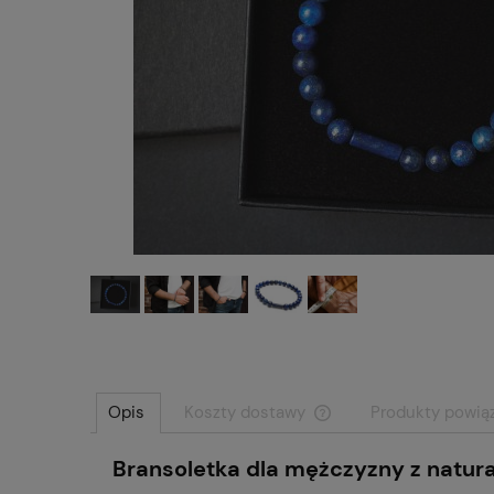
Opis
Koszty dostawy
Produkty powią
Bransoletka dla mężczyzny z natur
Cena nie zawiera ewentu
płatności