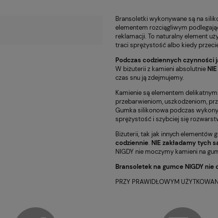
Bransoletki wykonywane są na siliko
elementem rozciągliwym podlegając
reklamacji. To naturalny element uży
traci sprężystość albo kiedy przeci
Podczas codziennych czynności j
W biżuterii z kamieni absolutnie
NIE
czas snu ją zdejmujemy.
Kamienie są elementem delikatnym
przebarwieniom, uszkodzeniom, pr
Gumka silikonowa podczas wykonywan
sprężystość i szybciej się rozwarst
Biżuterii, tak jak innych elementów 
codziennie
.
NIE zakładamy tych s
NIGDY nie moczymy kamieni na gumc
Bransoletek na gumce NIGDY nie 
PRZY PRAWIDŁOWYM UŻYTKOWANIU