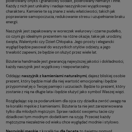
polerowany onyks i granatowy sodalit, polerowany hematyt i inne.
Każdy z nich jest unikalny i nadaje naszyjnikowi wyjątkowego
charakteru. Kamienie te są znane z wielu właściwości, takich jak
poprawianie samopoczucia, redukowanie stresu i uzupełnianie braku
energii.
Naszyjnik jest zapakowany w woreczek welurowy i czarne pudełko,
co czyni go idealnym prezentem na różne okazje, takie jak urodziny,
święta, Walentynki czy Dzień Chłopaka. Jego prosty i elegancki
wygląd będzie pasował do wszystkich stylów odzieży, a jego
trwałość zapewni, że będzie on służyć przez wiele lat.
Biżuteria handmade jest gwarancją najwyższej jakości i dokładności,
każdy naszyjnik jest wyjątkowy i niepowtarzalny.
Oddając
naszyjnik z kamieniami naturalnymi
, dajesz bliskiej osobie
prezent, który będzie miał dla niej wartość emocjonalną i będzie
przypominał jej o Twojej pamięci i uczuciach. Będzie to prezent, który
zostanie z nią na długie lata i będzie służyć jako symbol Waszej więzi.
Rozglądając się za podarunkiem dla ojca czy dziadka zwróć uwagę na
te koraliki męskie z kamieniami. Biżuteria ta nie jest zarezerwowana
tylko dla młodych mężczyzn. Spraw radość swojemu tacie czy
dziadkowi tym modnym dodatkiem na szyję. Przecież każdy
mężczyzna niezależnie od wieku chce wyglądać modnie i stylowo.
Naszyjniki męskie
z koralików
dla faceta
to świetny pomysł