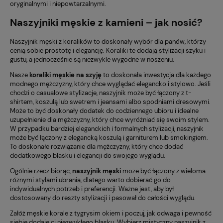
oryginalnymi i niepowtarzalnymi.
Naszyjniki męskie z kamieni – jak nosić?
Naszyjnik męski z koralików to doskonały wybór dla panów, którzy
cenią sobie prostotę i elegancję. Koraliki te dodają stylizacji szyku i
gustu, a jednocześnie są niezwykle wygodne w noszeniu.
Nasze
koraliki męskie na szyję
to doskonała inwestycja dla każdego
modnego mężczyzny, który chce wyglądać elegancko i stylowo. Jeśli
chodzi o casualowe stylizacje, naszyjnik może być łączony z t-
shirtem, koszulą lub swetrem i jeansami albo spodniami dresowymi.
Może to być doskonały dodatek do codziennego ubioru i idealne
uzupełnienie dla mężczyzny, który chce wyróżniać się swoim stylem.
W przypadku bardziej eleganckich i formalnych stylizacji, naszyjnik
może być łączony z elegancką koszulą i garniturem lub smokingiem.
To doskonałe rozwiązanie dla mężczyzny, który chce dodać
dodatkowego blasku i elegancji do swojego wyglądu.
Ogólnie rzecz biorąc,
naszyjnik męski
może być łączony z wieloma
różnymi stylami ubrania, dlatego warto dobierać go do
indywidualnych potrzeb i preferencji. Ważne jest, aby był
dostosowany do reszty stylizacji i pasował do całości wyglądu.
Załóż męskie korale z tygrysim okiem i poczuj, jak odwaga i pewność
siebie dodaje ci niezwykłego blasku. Wybierz mistyczny naszyjnik z