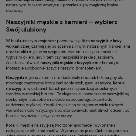
naturalnymi kulkami ametystu i przenieś się w magiczną krainę
duchową!
Naszyjniki męskie z kamieni – wybierz
Swój ulubiony
W butiku naszym znajdziesz przede wszystkim
naszyjniki z lawy
wulkanicznej
czarnej i jej połączenia z innymi naturalnymi kamieniami
oraz koraliki męskie na szyję z ametystem, naszyjniki męskie z
tygrysim okiem, larvikitem czy naszyjniki męskie z jaspisem.
Znajdziesz również
naszyjniki męskie z krzyżykiem
z hematytu.
Możesz je swobodnie łączyć z naszymi bransoletkami.
Naszyjniki męskie z kamieni to doskonały dodatek biżuteryjny dla
modnego mężczyzny, który ceni sobie szyk, gust i estetykę.
Korale
na szyję
to w ostatnich latach jeden z najbardziej popularnych
trendów w męskiej biżuterii. Te eleganckie i nowoczesne naszyjniki są
doskonałym sposobem na dodanie osobistego akcentu do
codziennej stylizacji. Koraliki męskie są dostępne w wielu różnych
wariantach kolorystycznych, od stonowanych, neutralnych odcieni, po
bardziej wyraziste i oryginalne barwy.
Koraliki męskie na szyję są tworzone handmade i wykonane z
najlepszej jakości materiałów. Wykonujemy je dla Ciebie po podaniu