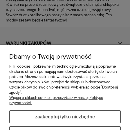
również na prezent rocznicowy czy świąteczny dla męża, chłopaka
czy narzeczonego. Niech Twój mężczyzna czuje się wyjątkowy.
Stwórz duet koralikowego naszyjnika z naszą bransoletką. Ten
modny zestaw będzie fantastyczny!
WARUNKI ZAKUPÓW
Dbamy o Twoją prywatność
PŁATNOŚCI I DOSTAWA
Pliki cookies i pokrewne im technologie umożliwiają poprawne
MOJE KONTO
działanie strony i pomagają nam dostosować ofertę do Twoich
potrzeb. Możesz zaakceptować wykorzystanie przez nas
wszystkich tych plików i przejść do sklepu lub dostosować
O NAS
użycie plików do swoich preferencji, wybierając opcję "Dostosuj
zgody".
Więcej o plikach cookies przeczytasz w naszej Polityce
INFORMACJE DODATKOWE
prywatności.
zaakceptuj tylko niezbędne
pokaż pełną wersję strony