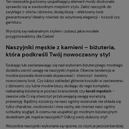
Ten niezwykle gustowny uzupełniający element mody doskonale
sprawdzi się w swobodnym miejskim stylu. Załóż naszyjnik do
zwykłego t-shirta i dżinsów, dodaj bluzę – efektowny look
gwarantowany! Idealny również do wizytowej elegancji - koszuli czy
garnituru.
Wyróżnij się niebanalnym stylem i zobacz jakie modele
przygotowaliśmy dla Ciebie!
Naszyjniki męskie z kamieni – biżuteria,
która podkreśli Twój nowoczesny styl
Szukając lub zastanawiając się nad wyborem biżuteryjnego modnego
dodatku zwróć uwagę na naszyjniki męskie. Obecna tendencja w
modzie pozwala doskonale dopasować i stworzyć świetny
nowoczesny look. Czy lubisz zakładać głównie koszulki w zestawieniu
z dżinsami, czy luźne modne bluzy, dodając do tego kompletu
niebanalną biżuterię w postaci bransoletek czy
korali męskich
–
zawsze uda Ci się stworzyć przykuwającą uwagę wyrazistą
prezencję. Bądźmy szczerzy, na nasz ogólny wizerunek nie składa się
tylko charakter, osobowość i inne cechy, ale również nasz ogólny
schludny wygląd. A czemu nie uzupełnić go modnym biżuteryjnym
dodatkiem jak męskie naszyjniki? Odkryj swój ulubiony styl!
Wszystkie naszyjniki wykonane są ręcznie, co czyni je jeszcze bardziej