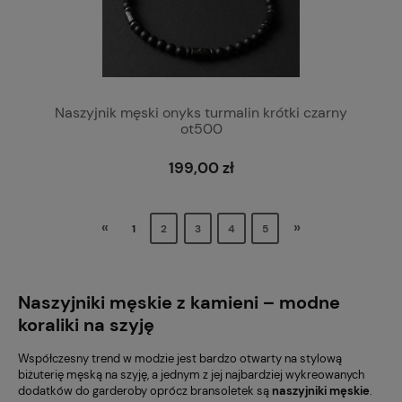
Naszyjnik męski onyks turmalin krótki czarny
ot500
199,00 zł
«
»
1
2
3
4
5
Naszyjniki męskie z kamieni – modne
koraliki na szyję
Współczesny trend w modzie jest bardzo otwarty na stylową
biżuterię męską na szyję, a jednym z jej najbardziej wykreowanych
dodatków do garderoby oprócz bransoletek są
naszyjniki męskie
.