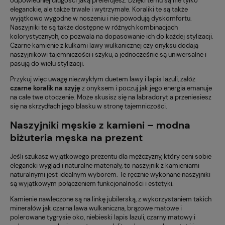
odpowiedniej długości jaką preferujesz. Dzięki temu są nie tylko
eleganckie, ale także trwałe i wytrzymałe. Koraliki te są także
wyjątkowo wygodne w noszeniu i nie powodują dyskomfortu.
Naszyjniki te są także dostępne w różnych kombinacjach
kolorystycznych, co pozwala na dopasowanie ich do każdej stylizacji.
Czarne kamienie z kulkami lawy wulkanicznej czy onyksu dodają
naszyjnikowi tajemniczości i szyku, a jednocześnie są uniwersalne i
pasują do wielu stylizacji.
Przykuj więc uwagę niezwykłym duetem lawy i lapis lazuli, załóż
czarne koralik na szyję
z onyksem i poczuj jak jego energia emanuje
na całe twe otoczenie. Może skusisz się na labradoryt a przeniesiesz
się na skrzydłach jego blasku w stronę tajemniczości.
Naszyjniki męskie z kamieni – modna
biżuteria męska na prezent
Jeśli szukasz wyjątkowego prezentu dla mężczyzny, który ceni sobie
elegancki wygląd i naturalne materiały, to naszyjnik z kamieniami
naturalnymi jest idealnym wyborem. Te ręcznie wykonane naszyjniki
są wyjątkowym połączeniem funkcjonalności i estetyki.
Kamienie nawleczone są na linkę jubilerską, z wykorzystaniem takich
minerałów jak czarna lawa wulkaniczna, brązowe matowe i
polerowane tygrysie oko, niebieski lapis lazuli, czarny matowy i