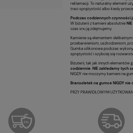
reklamacji. To naturalny element uży
traci sprężystość albo kiedy przeci
Podczas codziennych czynności j
W biżuterii z kamieni absolutnie
NIE
czas snu ją zdejmujemy.
Kamienie są elementem delikatnym
przebarwieniom, uszkodzeniom, pr
Gumka silikonowa podczas wykonywan
sprężystość i szybciej się rozwarst
Biżuterii, tak jak innych elementów 
codziennie
.
NIE zakładamy tych s
NIGDY nie moczymy kamieni na gumc
Bransoletek na gumce NIGDY nie 
PRZY PRAWIDŁOWYM UŻYTKOWANIU