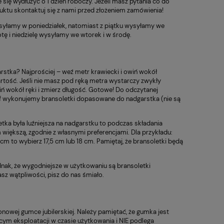
e się wydłużyć o 1 dzień roboczy. Jeżeli masz pytania co do
duktu skontaktuj się z nami przed złożeniem zamówienia!
yłamy w poniedziałek, natomiast z piątku wysyłamy we
ę i niedzielę wysyłamy we wtorek i w środę.
stka? Najprościej – weź metr krawiecki i owiń wokół
rtość. Jeśli nie masz pod ręką metra wystarczy zwykły
iń wokół ręki i zmierz długość. Gotowe! Do odczytanej
if wykonujemy bransoletki dopasowane do nadgarstka (nie są
etka była luźniejsza na nadgarstku to podczas składania
 większą, zgodnie z własnymi preferencjami. Dla przykładu:
cm to wybierz 17,5 cm lub 18 cm. Pamiętaj, że bransoletki będą
nak, że wygodniejsze w użytkowaniu są bransoletki
z wątpliwości, pisz do nas śmiało.
nowej gumce jubilerskiej. Należy pamiętać, że gumka jest
ym eksploatacji w czasie użytkowania i NIE podlega