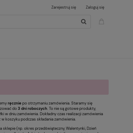
Zarejestruj się
Zaloguj się
jemy
ręcznie
po otrzymaniu zamówienia. Staramy się
lizować do
3 dni roboczych
. To nie są gotowe produkty,
łki w dniu zamówienia. Dokładny czas realizacji zamówienia
az w koszyku podczas składania zamówienia.
sklepie (np. okres przedświąteczny, Walentynki, Dzień