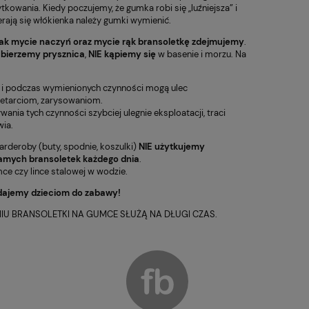
tkowania. Kiedy poczujemy, że gumka robi się „luźniejsza” i
erają się włókienka należy gumki wymienić.
ak mycie naczyń oraz mycie rąk bransoletkę zdejmujemy
.
 bierzemy prysznica
,
NIE kąpiemy się
w basenie i morzu. Na
 i podczas wymienionych czynności mogą ulec
zetarciom, zarysowaniom.
ia tych czynności szybciej ulegnie eksploatacji, traci
wia.
garderoby (buty, spodnie, koszulki)
NIE użytkujemy
amych bransoletek każdego dnia
.
e czy lince stalowej w wodzie.
dajemy dzieciom do zabawy!
 BRANSOLETKI NA GUMCE SŁUŻĄ NA DŁUGI CZAS.