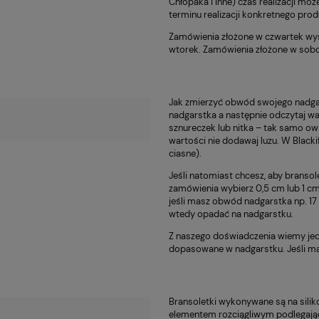
Chłopaka i inne) czas realizacji moż
terminu realizacji konkretnego pro
Zamówienia złożone w czwartek wys
wtorek. Zamówienia złożone w sobot
Jak zmierzyć obwód swojego nadgar
nadgarstka a następnie odczytaj wa
sznureczek lub nitka – tak samo ow
wartości nie dodawaj luzu. W Black
ciasne).
Jeśli natomiast chcesz, aby bransol
zamówienia wybierz 0,5 cm lub 1 cm
jeśli masz obwód nadgarstka np. 17 
wtedy opadać na nadgarstku.
Z naszego doświadczenia wiemy jed
dopasowane w nadgarstku. Jeśli mas
Bransoletki wykonywane są na siliko
elementem rozciągliwym podlegając