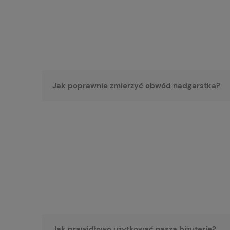
Jak poprawnie zmierzyć obwód nadgarstka?
Jak prawidłowo użytkować naszą biżuterię?